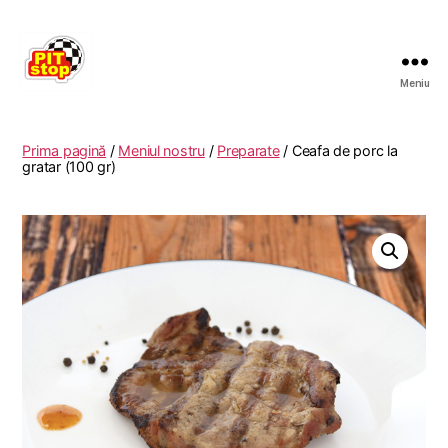
Meniu
RESTAURANT
PITSTOP
RASNOV
Prima pagină
/
Meniul nostru
/
Preparate
/ Ceafa de porc la
gratar (100 gr)