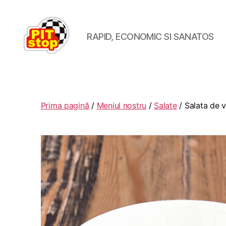
RAPID, ECONOMIC SI SANATOS
RESTAURANT
PITSTOP
RASNOV
Prima pagină
/
Meniul nostru
/
Salate
/ Salata de v