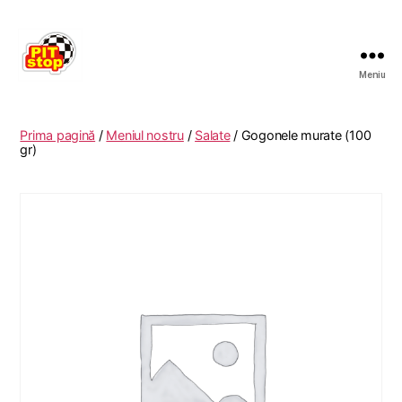
Meniu
RESTAURANT
PITSTOP
RASNOV
Prima pagină
/
Meniul nostru
/
Salate
/ Gogonele murate (100
gr)