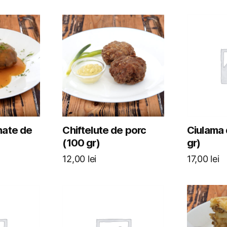
nate de
Chiftelute de porc
Ciulama 
(100 gr)
gr)
12,00
lei
17,00
lei