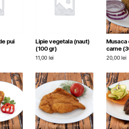
de pui
Lipie vegetala (naut)
Musaca d
(100 gr)
carne (3
11,00
lei
20,00
lei