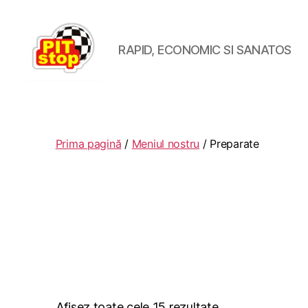
RAPID, ECONOMIC SI SANATOS
RESTAURANT
PITSTOP
RASNOV
Prima pagină
/
Meniul nostru
/ Preparate
Afișez toate cele 15 rezultate