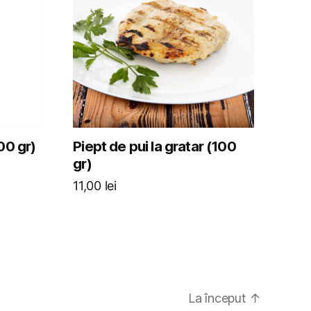
00 gr)
Piept de pui la gratar (100
gr)
11,00
lei
La început
↑