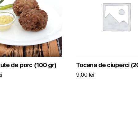
lute de porc (100 gr)
Tocana de ciuperci (2
ei
9,00
lei