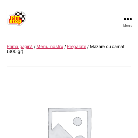
Meniu
RESTAURANT
PITSTOP
RASNOV
Prima pagină
/
Meniul nostru
/
Preparate
/ Mazare cu carnat
(300 gr)