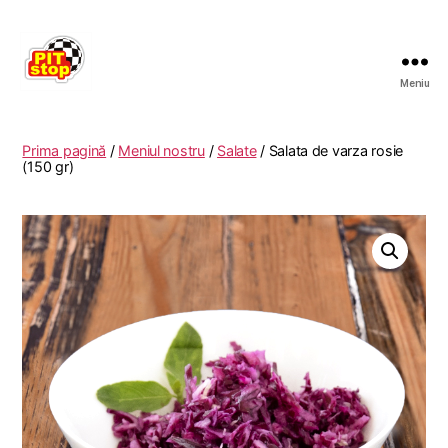
Meniu
RESTAURANT
PITSTOP
RASNOV
Prima pagină
/
Meniul nostru
/
Salate
/ Salata de varza rosie
(150 gr)