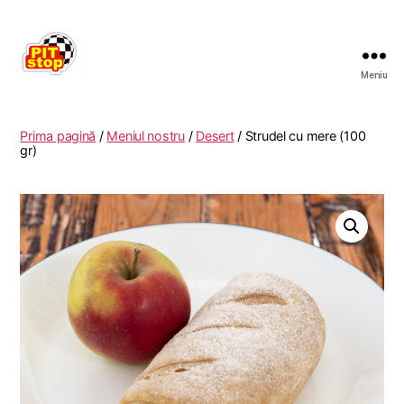
Meniu
RESTAURANT
PITSTOP
RASNOV
Prima pagină
/
Meniul nostru
/
Desert
/ Strudel cu mere (100
gr)