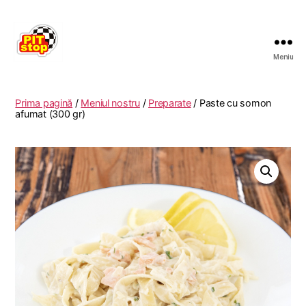
Meniu
RESTAURANT
PITSTOP
RASNOV
Prima pagină
/
Meniul nostru
/
Preparate
/ Paste cu somon
afumat (300 gr)