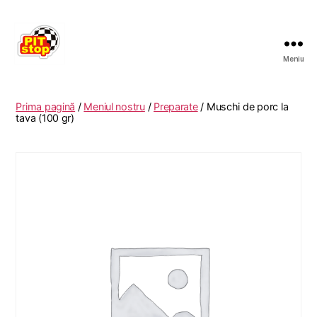
Meniu
RESTAURANT
PITSTOP
RASNOV
Prima pagină
/
Meniul nostru
/
Preparate
/ Muschi de porc la
tava (100 gr)