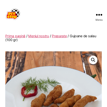
Meniu
RESTAURANT
PITSTOP
RASNOV
Prima pagină
/
Meniul nostru
/
Preparate
/ Gujoane de salau
(100 gr)