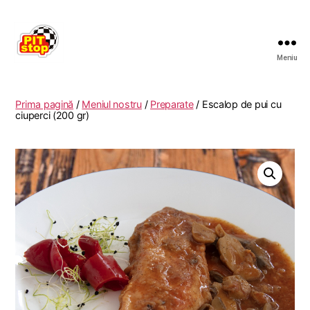
Meniu
RESTAURANT
PITSTOP
RASNOV
Prima pagină
/
Meniul nostru
/
Preparate
/ Escalop de pui cu
ciuperci (200 gr)