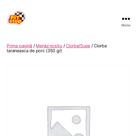
Meniu
RESTAURANT
PITSTOP
RASNOV
Prima pagină
/
Meniul nostru
/
Ciorbe/Supe
/ Ciorba
taraneasca de porc (350 gr)