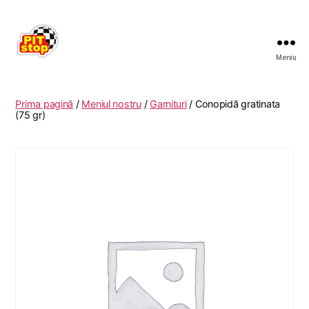
Meniu
RESTAURANT
PITSTOP
RASNOV
Prima pagină
/
Meniul nostru
/
Garnituri
/ Conopidă gratinata
(75 gr)