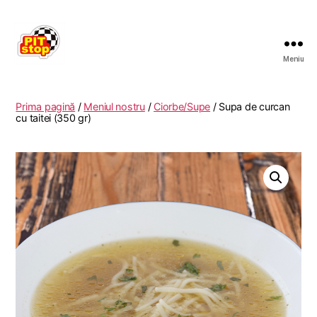
Meniu
RESTAURANT
PITSTOP
RASNOV
Prima pagină
/
Meniul nostru
/
Ciorbe/Supe
/ Supa de curcan
cu taitei (350 gr)