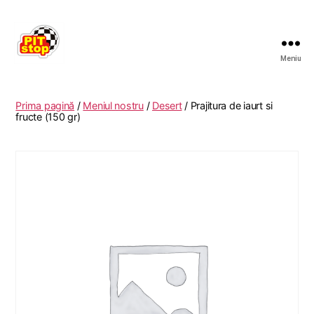
Meniu
RESTAURANT
PITSTOP
RASNOV
Prima pagină
/
Meniul nostru
/
Desert
/ Prajitura de iaurt si
fructe (150 gr)