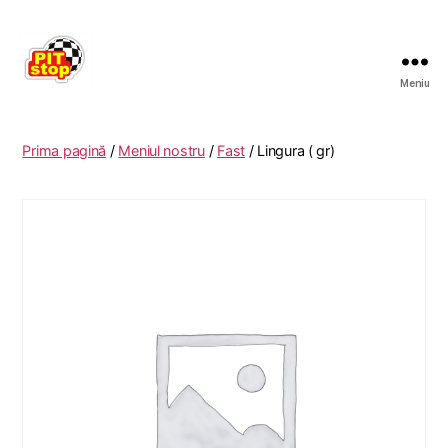
Meniu
RESTAURANT
PITSTOP
RASNOV
Prima pagină
/
Meniul nostru
/
Fast
/ Lingura ( gr)