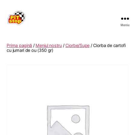
Meniu
RESTAURANT
PITSTOP
RASNOV
Prima pagină
/
Meniul nostru
/
Ciorbe/Supe
/ Ciorba de cartofi
cu jumari de ou (350 gr)