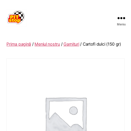
Meniu
RESTAURANT
PITSTOP
RASNOV
Prima pagină
/
Meniul nostru
/
Garnituri
/ Cartofi dulci (150 gr)