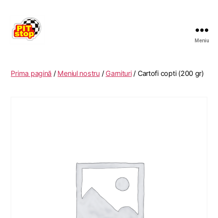
Meniu
RESTAURANT
PITSTOP
RASNOV
Prima pagină
/
Meniul nostru
/
Garnituri
/ Cartofi copti (200 gr)