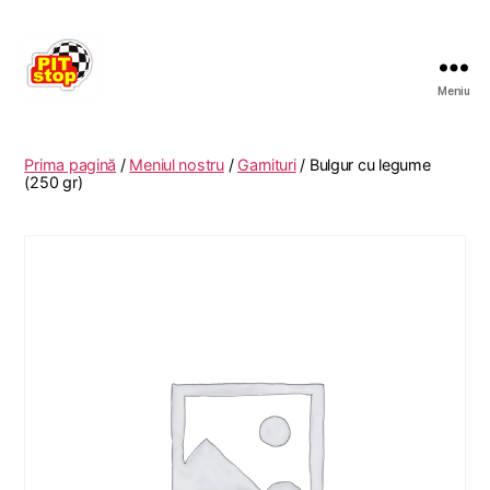
Meniu
RESTAURANT
PITSTOP
RASNOV
Prima pagină
/
Meniul nostru
/
Garnituri
/ Bulgur cu legume
(250 gr)